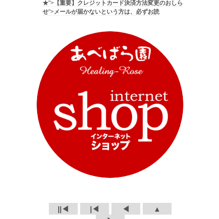
★
">
【重要】クレジットカード決済方法変更のおしら
せ
">
メールが届かないという方は、必ずお読
||◀
|◀
◀
▲