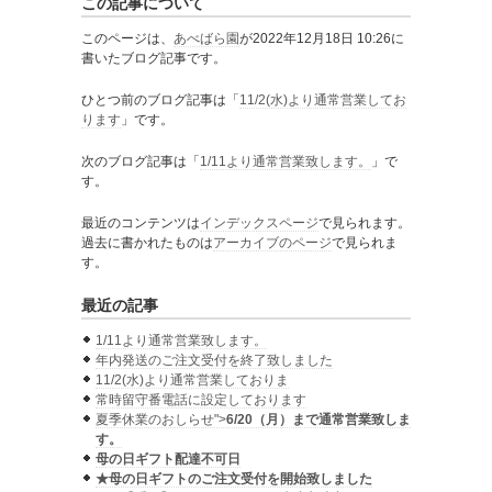
この記事について
このページは、
あべばら園
が2022年12月18日 10:26に
書いたブログ記事です。
ひとつ前のブログ記事は「
11/2(水)より通常営業してお
ります
」です。
次のブログ記事は「
1/11より通常営業致します。
」で
す。
最近のコンテンツは
インデックスページ
で見られます。
過去に書かれたものは
アーカイブのページ
で見られま
す。
最近の記事
1/11より通常営業致します。
年内発送のご注文受付を終了致しました
11/2(水)より通常営業しておりま
常時留守番電話に設定しております
夏季休業のおしらせ">
6/20（月）まで通常営業致しま
す。
母の日ギフト配達不可日
★母の日ギフトのご注文受付を開始致しました