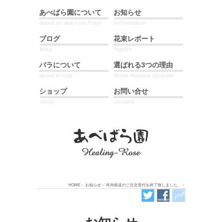
あべばら園について
お知らせ
ブログ
花束レポート
バラについて
選ばれる3つの理由
ショップ
お問い合せ
HOME
お知らせ
年内発送のご注文受付を終了致しました。
ツイ
フェ
地図
ッタ
イス
ー
ブッ